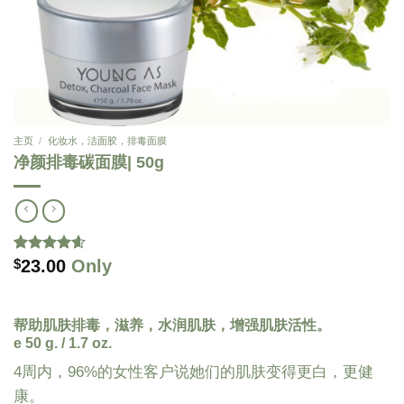
主页
/
化妆水，洁面胶，排毒面膜
净颜排毒碳面膜| 50g
23.00
Only
Rated
46
4.54
$
out of 5
based on
customer
ratings
帮助肌肤排毒，滋养，水润肌肤，增强肌肤活性。
e 50 g. / 1.7 oz.
4周内，96%的女性客户说她们的肌肤变得更白，更健
康。