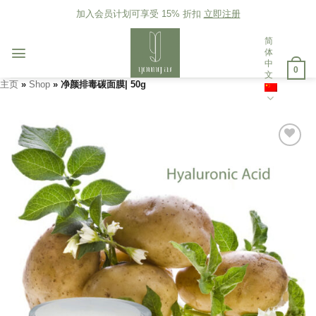
Skip
加入会员计划可享受 15% 折扣
立即注册
to
content
简
体
中
0
文
主页
»
Shop
»
净颜排毒碳面膜| 50g
添加
到愿
望清
单