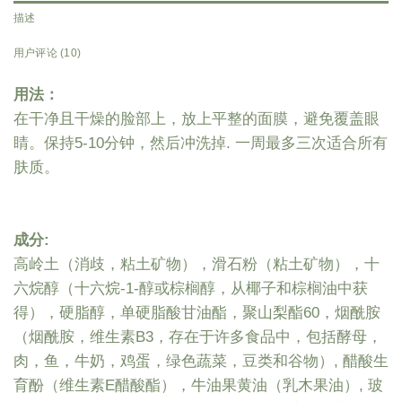
描述
用户评论 (10)
用法：
在干净且干燥的脸部上，放上平整的面膜，避免覆盖眼
睛。保持5-10分钟，然后冲洗掉. 一周最多三次适合所有
肤质。
成分
:
高岭土（消歧，粘土矿物），滑石粉（粘土矿物），十
六烷醇（十六烷-1-醇或棕榈醇，从椰子和棕榈油中获
得），硬脂醇，单硬脂酸甘油酯，聚山梨酯60，烟酰胺
（烟酰胺，维生素B3，存在于许多食品中，包括酵母，
肉，鱼，牛奶，鸡蛋，绿色蔬菜，豆类和谷物）, 醋酸生
育酚（维生素E醋酸酯），牛油果黄油（乳木果油）, 玻