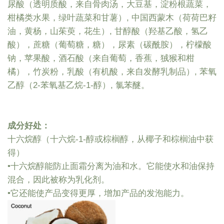
尿酸（透明质酸，来自骨肉汤，大豆基，淀粉根蔬菜，
柑橘类水果，绿叶蔬菜和甘薯）, 中国西蒙木（荷荷巴籽
油，黄杨，山茱萸，花生）, 甘醇酸（羟基乙酸，氢乙
酸），蔗糖（葡萄糖，糖），尿素（碳酰胺），柠檬酸
钠，苹果酸，酒石酸（来自葡萄，香蕉，狨猴和柑
橘），竹炭粉，乳酸（有机酸，来自发酵乳制品）, 苯氧
乙醇（2-苯氧基乙烷-1-醇）, 氯苯醚。
成分好处：
十六烷醇（十六烷-1-醇或棕榈醇，从椰子和棕榈油中获
得）
•十六烷醇能防止面霜分离为油和水。它能使水和油保持
混合，因此被称为乳化剂。
•它还能使产品变得更厚，增加产品的发泡能力。