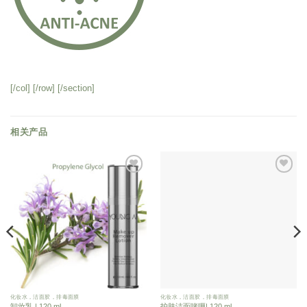
[/col] [/row] [/section]
相关产品
添
添
加
加
到
到
愿
愿
望
望
清
清
单
单
化妆水，洁面胶，排毒面膜
化妆水，洁面胶，排毒面膜
卸妆乳 | 120 ml
护肤洁面啫喱| 120 ml.