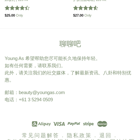
Rated
Rated
4.55
$
25.00
Only
$
27.00
Only
4.41
out
out of 5
of 5
聊聊吧
Young As 希望帮助您尽可能长久地保持年轻。
如有任何需要，请联系我们。
此外，请关注我们的社交媒体，了解最新资讯、八卦和特别优
惠。
邮箱：
beauty@youngas.com
电话：+61 3 5294 0509
常见问题解答 .
隐私政策 .
退回 .