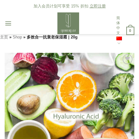
Skip
加入会员计划可享受 15% 折扣
立即注册
to
content
简
体
中
0
文
主页
»
Shop
»
多效合一抗衰老保湿霜 | 20g
添加
到愿
望清
单