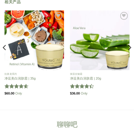
相关产品
添
添
加
加
到
到
愿
愿
望
望
清
清
单
单
抗衰老系列
保湿抗皱霜
净逗美白润肤霜 | 35g
净逗美白润肤霜 | 20g
Rated
4.56
Rated
$
60.00
Only
$
36.00
Only
out of 5
4.42
out
of 5
聊聊吧