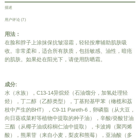
描述
用户评论 (7)
用法：
在脸和脖子上涂抹保抗皱湿霜，轻轻按摩辅助肌肤吸
收。非常柔和，适合所有肤质，包括敏感、油性，暗疮
的肌肤。如果处在阳光下，请使用防晒霜。
成分:
水（水族），C13-14异烷烃（石油馏分，加氢处理轻
烃），丁二醇（乙醇类型），丁基羟基甲苯（橄榄和荔
枝中产生的BHT），C9-11 Pareth-6，卵磷脂（从大豆，
向日葵或菜籽等植物中提取的种子油），辛酸/癸酸甘油
三酯（从椰子油或棕榈仁油中提取），卡波姆（聚丙烯
酸），熊果苷（来自小麦，梨皮和熊莓），亚油酸（多