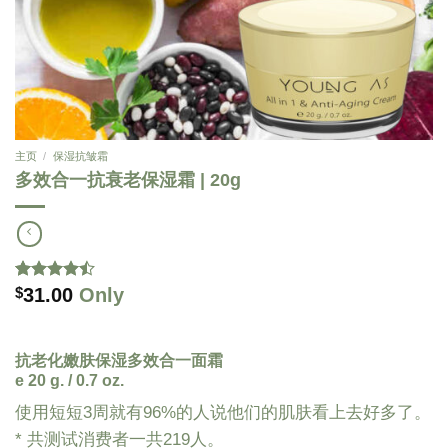
主页
/
保湿抗皱霜
多效合一抗衰老保湿霜 | 20g
31.00
Only
Rated
34
$
4.47
out
of 5
based on
customer
抗老化嫩肤保湿多效合一面霜
ratings
e 20 g. / 0.7 oz.
使用短短3周就有96%的人说他们的肌肤看上去好多了。
* 共测试消费者一共219人。