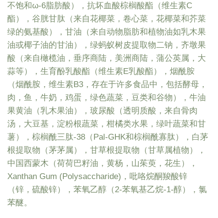
不饱和ω-6脂肪酸），抗坏血酸棕榈酸酯（维生素C
酯），谷胱甘肽（来自花椰菜，卷心菜，花椰菜和芥菜
绿的氨基酸），甘油（来自动物脂肪和植物油如乳木果
油或椰子油的甘油），绿蚂蚁树皮提取物二钠，齐墩果
酸（来自橄榄油，垂序商陆，美洲商陆，蒲公英属，大
蒜等），生育酚乳酸酯（维生素E乳酸酯），烟酰胺
（烟酰胺，维生素B3，存在于许多食品中，包括酵母，
肉，鱼，牛奶，鸡蛋，绿色蔬菜，豆类和谷物），牛油
果黄油（乳木果油），玻尿酸（透明质酸，来自骨肉
汤，大豆基，淀粉根蔬菜，柑橘类水果，绿叶蔬菜和甘
薯），棕榈酰三肽-38（Pal-GHK和棕榈酰寡肽），白茅
根提取物（茅茅属），甘草根提取物（甘草属植物），
中国西蒙木（荷荷巴籽油，黄杨，山茱萸，花生），
Xanthan Gum (Polysaccharide)，吡咯烷酮羧酸锌
（锌，硫酸锌），苯氧乙醇（2-苯氧基乙烷-1-醇），氯
苯醚。