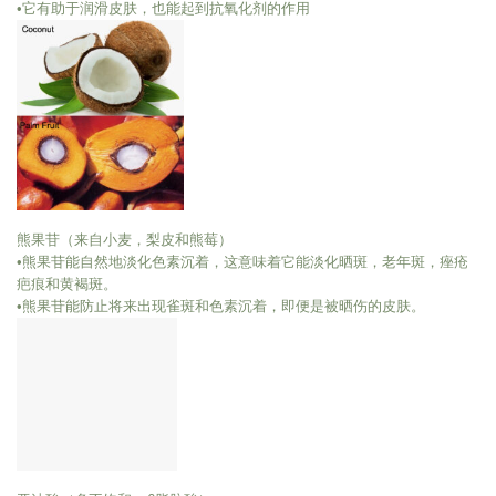
•它有助于润滑皮肤，也能起到抗氧化剂的作用
熊果苷（来自小麦，梨皮和熊莓）
•熊果苷能自然地淡化色素沉着，这意味着它能淡化晒斑，老年斑，痤疮
疤痕和黄褐斑。
•熊果苷能防止将来出现雀斑和色素沉着，即便是被晒伤的皮肤。