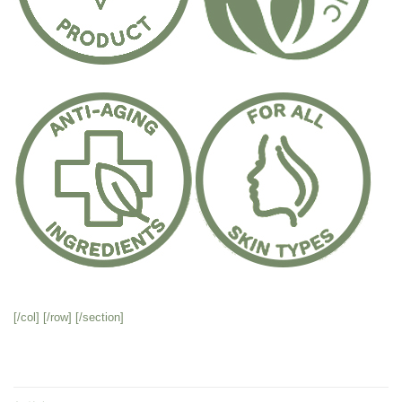
[/col] [/row] [/section]