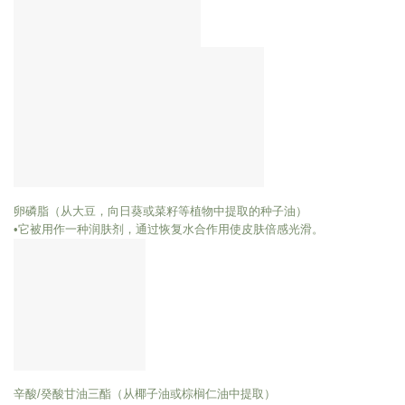
卵磷脂（从大豆，向日葵或菜籽等植物中提取的种子油）
•它被用作一种润肤剂，通过恢复水合作用使皮肤倍感光滑。
辛酸/癸酸甘油三酯（从椰子油或棕榈仁油中提取）