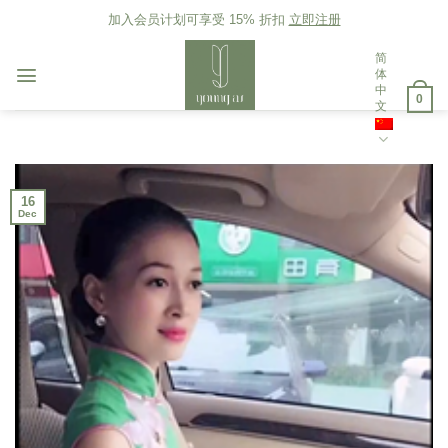
Skip
加入会员计划可享受 15% 折扣
立即注册
to
content
简
体
中
0
文
16
Dec