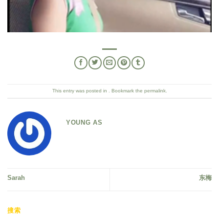
This entry was posted in . Bookmark the
permalink
.
YOUNG AS
Sarah
东梅
搜索