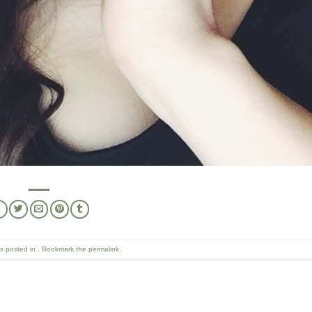
as posted in . Bookmark the
permalink
.